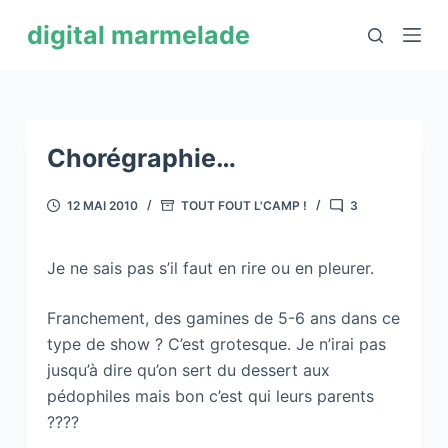
P
digital marmelade
a
s
s
e
r
Chorégraphie…
a
u
12 MAI 2010
TOUT FOUT L'CAMP !
3
c
o
Je ne sais pas s’il faut en rire ou en pleurer.
n
t
Franchement, des gamines de 5-6 ans dans ce
e
type de show ? C’est grotesque. Je n’irai pas
n
jusqu’à dire qu’on sert du dessert aux
u
pédophiles mais bon c’est qui leurs parents
????