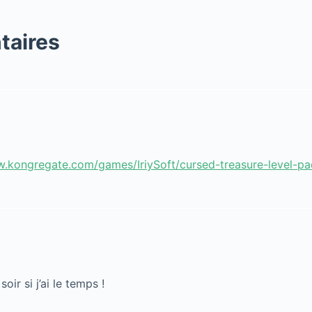
taires
w.kongregate.com/games/IriySoft/cursed-treasure-level-pa
oir si j’ai le temps !