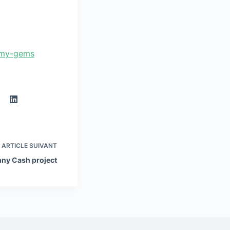
h-my-gems
ARTICLE
SUIVANT
nny Cash project