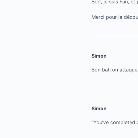
Bref, je suis Fan, e
Merci pour la décou
Simon
Bon bah on attaque l
Simon
“You’ve completed a