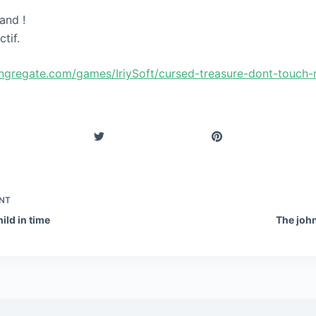
and !
ctif.
ngregate.com/games/IriySoft/cursed-treasure-dont-touc
NT
ild in time
The joh