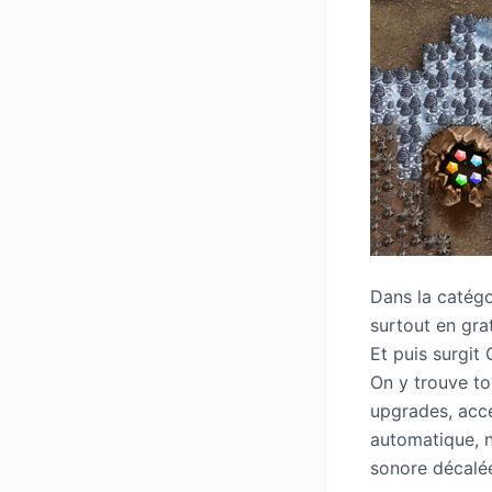
Dans la catégo
surtout en gra
Et puis surgit
On y trouve to
upgrades, accé
automatique, n
sonore décal