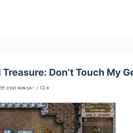
 Treasure: Don’t Touch My G
C'EST BON ÇA !
6