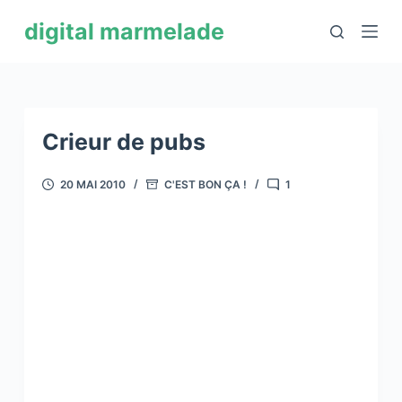
P
digital marmelade
a
s
s
e
r
Crieur de pubs
a
u
20 MAI 2010
C'EST BON ÇA !
1
c
o
n
t
e
n
u