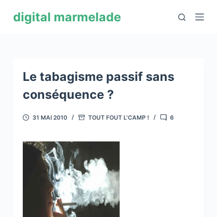
P
digital marmelade
a
s
s
e
r
Le tabagisme passif sans
a
conséquence ?
u
c
31 MAI 2010
TOUT FOUT L'CAMP !
6
o
n
t
e
n
u