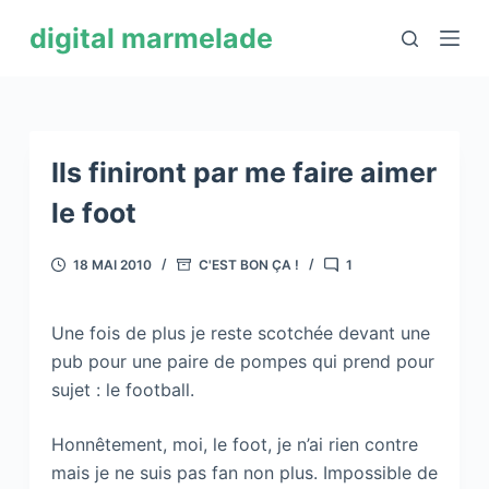
P
digital marmelade
a
s
s
e
r
Ils finiront par me faire aimer
a
le foot
u
c
18 MAI 2010
C'EST BON ÇA !
1
o
n
Une fois de plus je reste scotchée devant une
t
pub pour une paire de pompes qui prend pour
e
sujet : le football.
n
u
Honnêtement, moi, le foot, je n’ai rien contre
mais je ne suis pas fan non plus. Impossible de