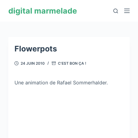
P
digital marmelade
a
s
s
e
r
Flowerpots
a
u
24 JUIN 2010
C'EST BON ÇA !
c
o
Une animation de Rafael Sommerhalder.
n
t
e
n
u