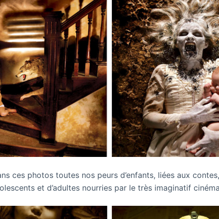
ns ces photos toutes nos peurs d’enfants, liées aux contes,
olescents et d’adultes nourries par le très imaginatif cinéma