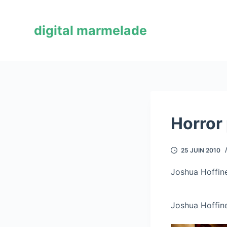
P
a
digital marmelade
s
s
e
r
a
u
c
Horror
o
n
25 JUIN 2010
t
e
Joshua Hoffin
n
u
Joshua Hoffine