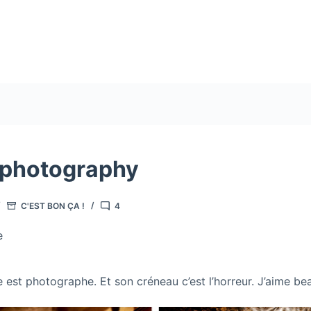
 photography
C'EST BON ÇA !
4
e
 est photographe. Et son créneau c’est l’horreur. J’aime b