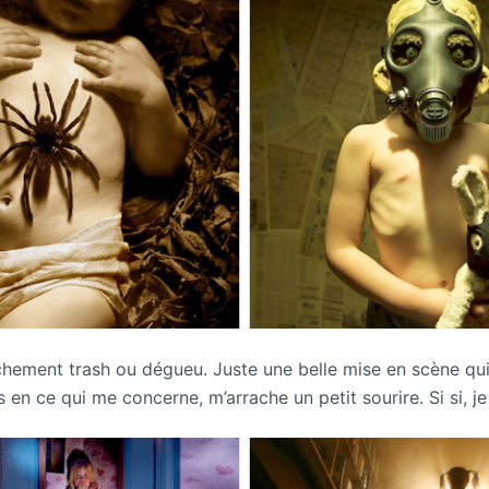
chement trash ou dégueu. Juste une belle mise en scène qui
 en ce qui me concerne, m’arrache un petit sourire. Si si, j