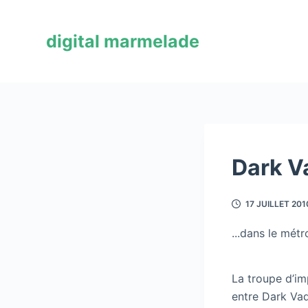
P
a
digital marmelade
s
s
e
r
a
u
c
Dark V
o
n
17 JUILLET 201
t
e
...dans le métr
n
u
La troupe d’i
entre Dark Vad