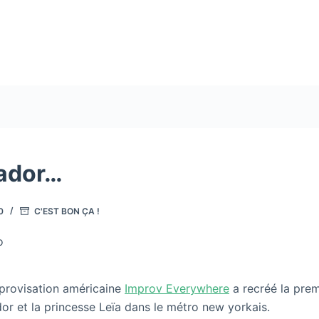
ador…
0
C'EST BON ÇA !
o
mprovisation américaine
Improv Everywhere
a recréé la prem
or et la princesse Leïa dans le métro new yorkais.