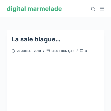
P
digital marmelade
a
s
s
e
r
La sale blague…
a
u
29 JUILLET 2010
C'EST BON ÇA !
3
c
o
n
t
e
n
u