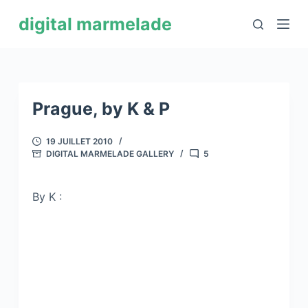
P
digital marmelade
a
s
s
e
r
Prague, by K & P
a
u
19 JUILLET 2010
DIGITAL MARMELADE GALLERY
5
c
o
n
By K :
t
e
n
u