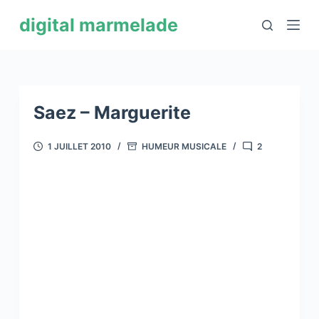
P
digital marmelade
a
s
s
e
r
Saez – Marguerite
a
u
1 JUILLET 2010
HUMEUR MUSICALE
2
c
o
n
t
e
n
u