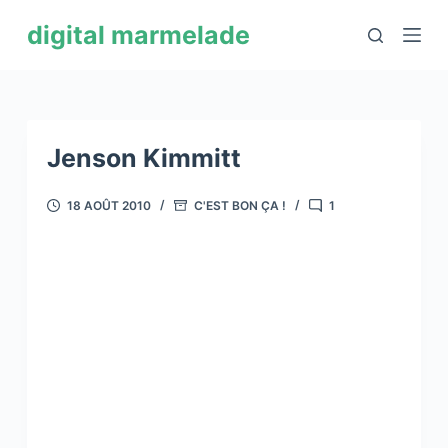
P
digital marmelade
a
s
s
e
r
Jenson Kimmitt
a
u
18 AOÛT 2010
C'EST BON ÇA !
1
c
o
n
t
e
n
u