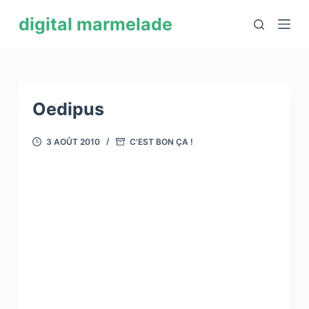
P
digital marmelade
a
s
s
e
r
Oedipus
a
u
3 AOÛT 2010
C'EST BON ÇA !
c
o
n
t
e
n
u