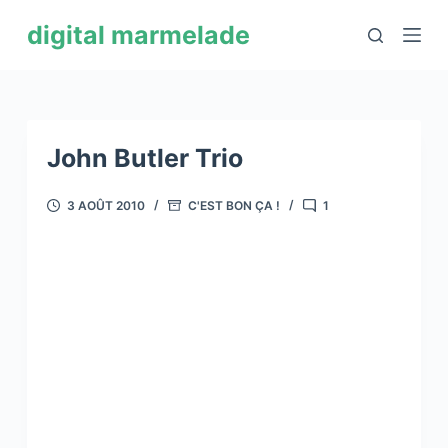
P
digital marmelade
a
s
s
e
r
John Butler Trio
a
u
3 AOÛT 2010
C'EST BON ÇA !
1
c
o
n
t
e
n
u