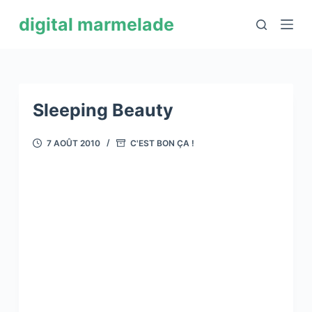
P
digital marmelade
a
s
s
e
r
Sleeping Beauty
a
u
7 AOÛT 2010
C'EST BON ÇA !
c
o
n
t
e
n
u