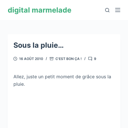
P
digital marmelade
a
s
s
e
r
Sous la pluie…
a
u
16 AOÛT 2010
C'EST BON ÇA !
9
c
o
Allez, juste un petit moment de grâce sous la
n
pluie.
t
e
n
u