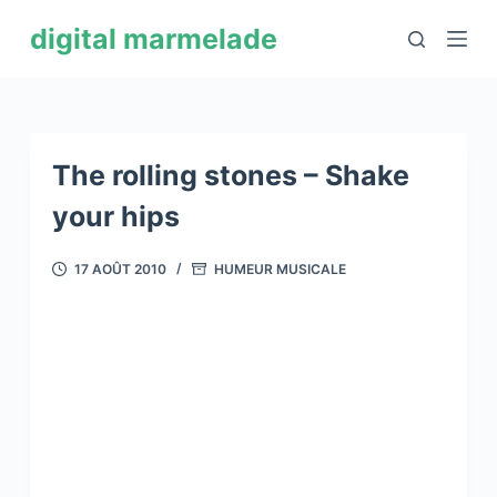
P
digital marmelade
a
s
s
e
r
The rolling stones – Shake
a
your hips
u
c
17 AOÛT 2010
HUMEUR MUSICALE
o
n
t
e
n
u