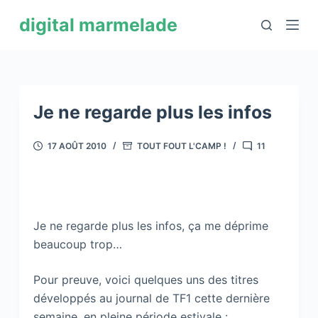
P
digital marmelade
a
s
s
e
r
Je ne regarde plus les infos
a
u
17 AOÛT 2010
TOUT FOUT L'CAMP !
11
c
o
n
t
Je ne regarde plus les infos, ça me déprime
e
beaucoup trop…
n
u
Pour preuve, voici quelques uns des titres
développés au journal de TF1 cette dernière
semaine, en pleine période estivale :