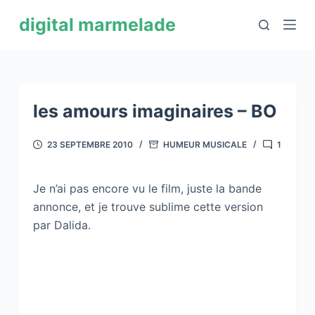
P
digital marmelade
a
s
s
e
r
les amours imaginaires – BO
a
u
23 SEPTEMBRE 2010
HUMEUR MUSICALE
1
c
o
Je n’ai pas encore vu le film, juste la bande
n
annonce, et je trouve sublime cette version
t
par Dalida.
e
n
u