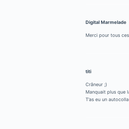
Digital Marmelade
Merci pour tous ce
titi
Crâneur ;)
Manquait plus que la
T’as eu un autocolla