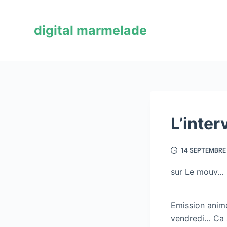
P
a
digital marmelade
s
s
e
r
a
u
c
L’inte
o
n
14 SEPTEMBRE
t
e
sur Le mouv...
n
u
Emission animé
vendredi… Ca s