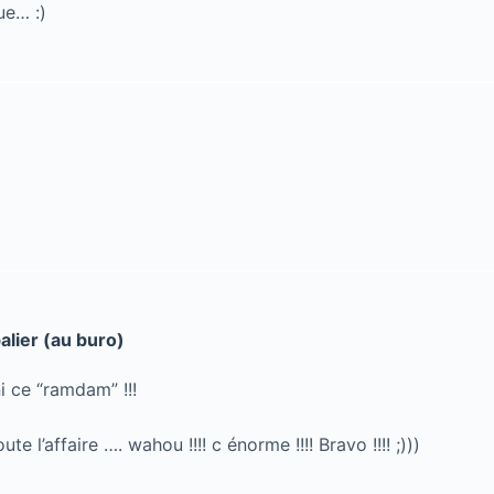
ue… :)
palier (au buro)
ni ce “ramdam” !!!
te l’affaire …. wahou !!!! c énorme !!!! Bravo !!!! ;)))