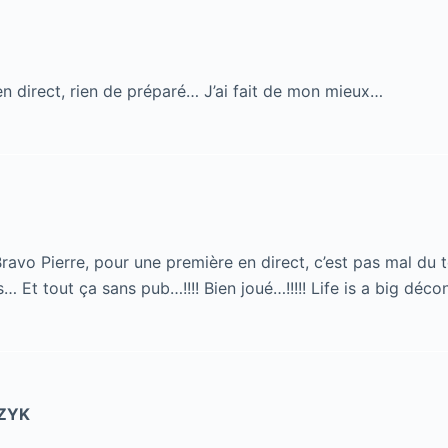
en direct, rien de préparé… J’ai fait de mon mieux…
avo Pierre, pour une première en direct, c’est pas mal du t
s… Et tout ça sans pub…!!!! Bien joué…!!!!! Life is a big déco
ZYK