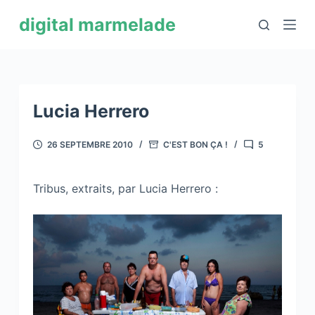
P
digital marmelade
a
s
s
e
r
Lucia Herrero
a
u
26 SEPTEMBRE 2010
C'EST BON ÇA !
5
c
o
Tribus, extraits, par Lucia Herrero :
n
t
e
n
u