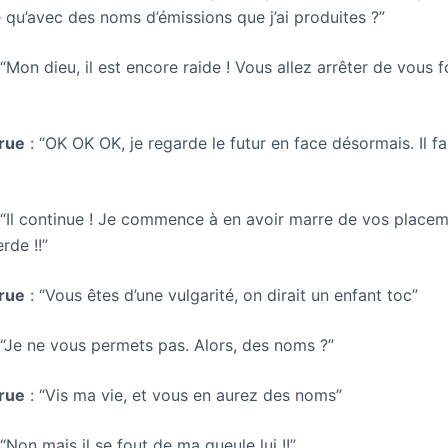
e qu’avec des noms d’émissions que j’ai produites ?”
 “Mon dieu, il est encore raide ! Vous allez arrêter de vous 
rue
: “OK OK OK, je regarde le futur en face désormais. Il f
 “Il continue ! Je commence à en avoir marre de vos place
rde !!”
rue
: “Vous êtes d’une vulgarité, on dirait un enfant toc”
 “Je ne vous permets pas. Alors, des noms ?”
rue
: “Vis ma vie, et vous en aurez des noms”
 “Non mais il se fout de ma gueule lui !!”