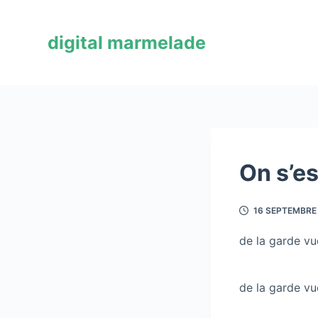
P
a
digital marmelade
s
s
e
r
a
u
c
On s’es
o
n
16 SEPTEMBRE
t
e
de la garde vu
n
u
de la garde vu