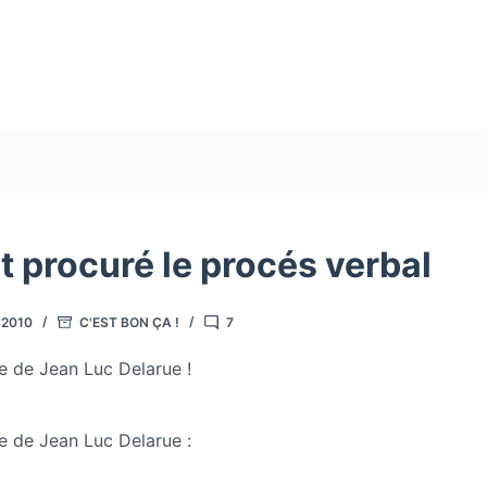
t procuré le procés verbal
 2010
C'EST BON ÇA !
7
e de Jean Luc Delarue !
e de Jean Luc Delarue :