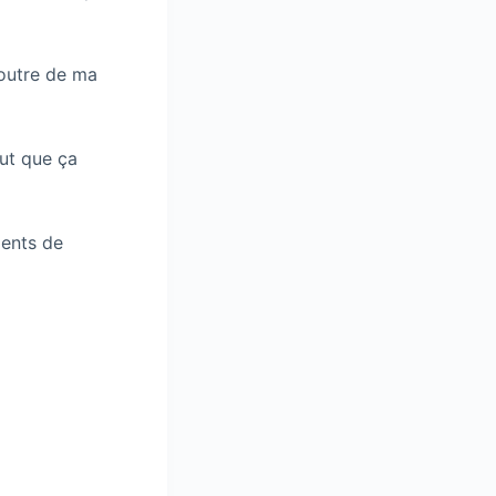
foutre de ma
aut que ça
ments de