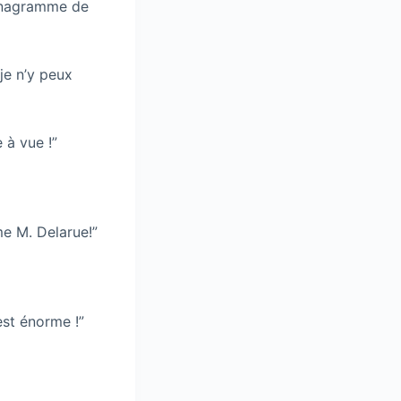
’anagramme de
je n’y peux
 à vue !”
me M. Delarue!”
est énorme !”