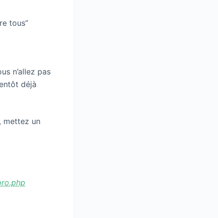
re tous”
ous n’allez pas
ientôt déjà
, mettez un
pro.php