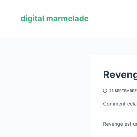
P
a
digital marmelade
s
s
e
r
a
u
c
Reven
o
n
23 SEPTEMBRE
t
e
Comment cela v
n
u
Revenge est u