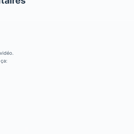
taires
vidéo.
 ça: