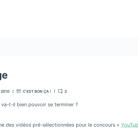
ge
 2010
C'EST BON ÇA !
3
a-t-il bien pouvoir se terminer ?
ne des vidéos pré-sélectionnées pour le concours «
YouTub