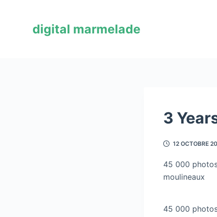
P
a
digital marmelade
s
s
e
r
a
u
c
3 Year
o
n
12 OCTOBRE 2
t
e
45 000 photos,
n
moulineaux
u
45 000 photos,