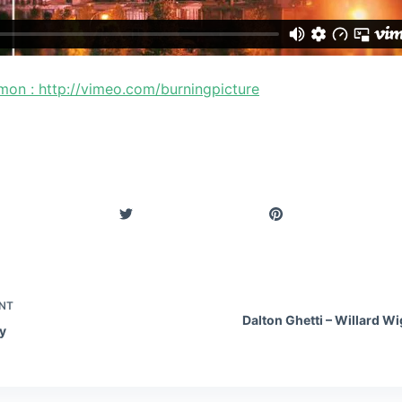
mon : http://vimeo.com/burningpicture
NT
Dalton Ghetti – Willard W
ty