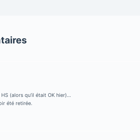
taires
t HS (alors qu’il était OK hier)…
r été retirée.