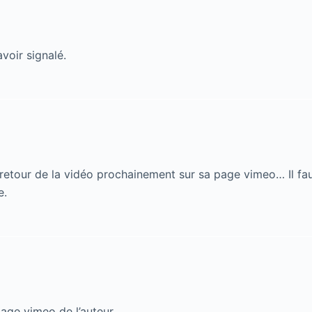
avoir signalé.
 retour de la vidéo prochainement sur sa page vimeo… Il fa
e.
page vimeo de l’auteur…