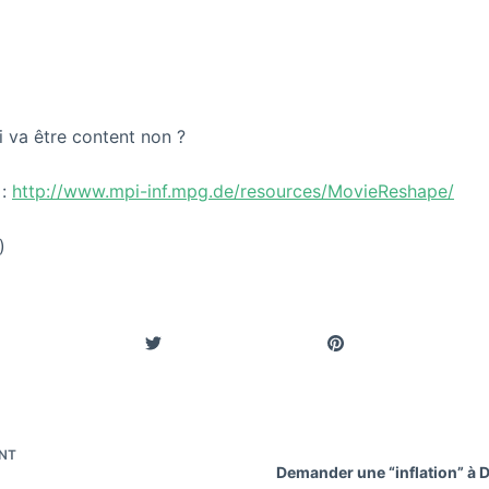
i va être content non ?
 :
http://www.mpi-inf.mpg.de/resources/MovieReshape/
)
NT
Demander une “inflation” à D