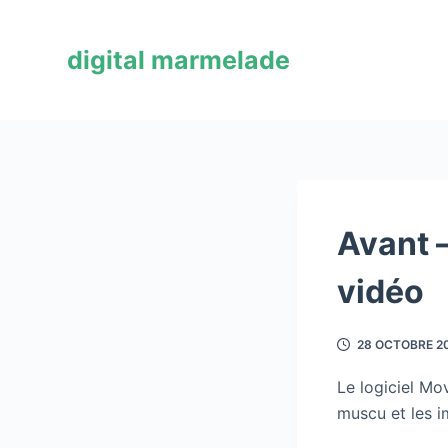
P
a
digital marmelade
s
s
e
r
a
u
c
Avant –
o
vidéo
n
t
e
28 OCTOBRE 2
n
u
Le logiciel Mo
muscu et les im