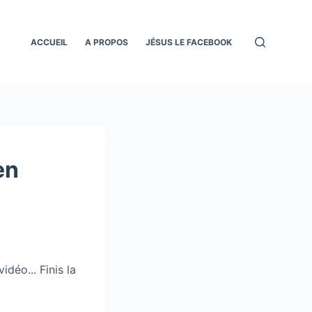
ACCUEIL
A PROPOS
JÉSUS LE FACEBOOK
en
déo... Finis la