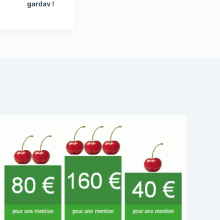
gardav !