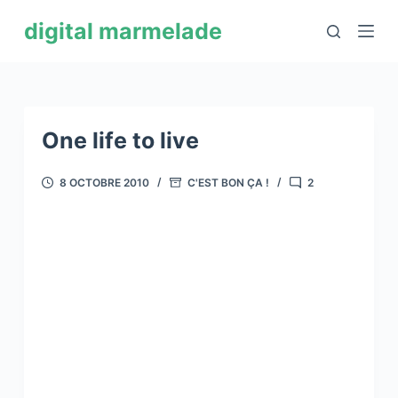
P
digital marmelade
a
s
s
e
r
One life to live
a
u
8 OCTOBRE 2010
C'EST BON ÇA !
2
c
o
n
t
e
n
u