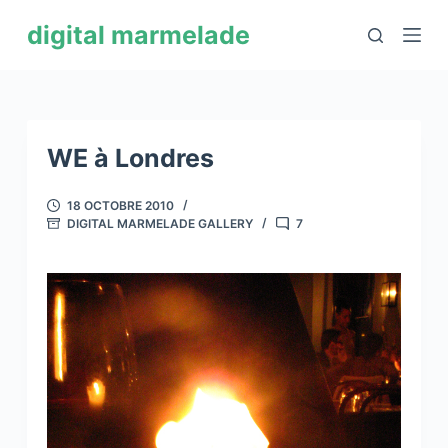
P
digital marmelade
a
s
s
e
r
WE à Londres
a
u
18 OCTOBRE 2010
DIGITAL MARMELADE GALLERY
7
c
o
n
t
e
n
u