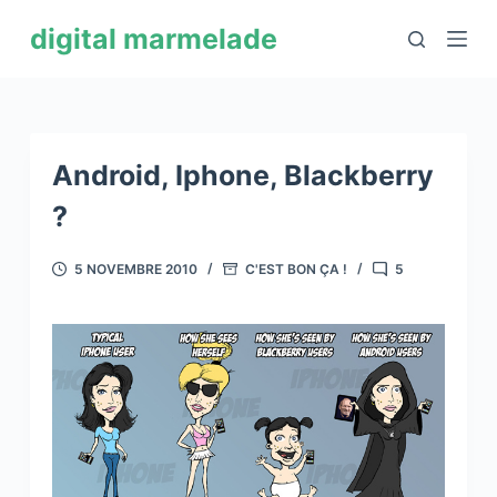
P
digital marmelade
a
s
s
e
r
Android, Iphone, Blackberry
a
?
u
c
5 NOVEMBRE 2010
C'EST BON ÇA !
5
o
n
t
e
n
u