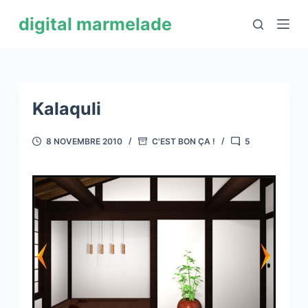
P
digital marmelade
a
s
s
e
r
Kalaquli
a
u
8 NOVEMBRE 2010
C'EST BON ÇA !
5
c
o
n
t
e
n
u