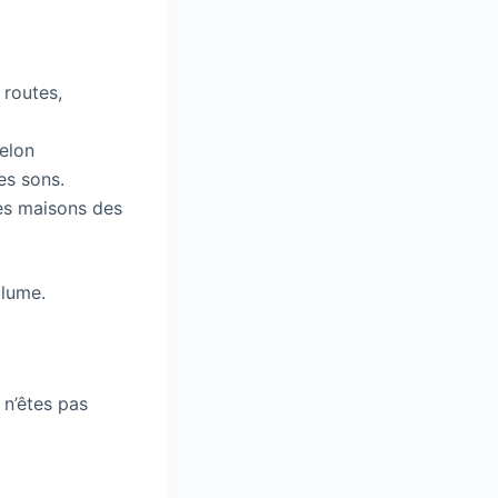
 routes,
selon
es sons.
les maisons des
olume.
 n’êtes pas