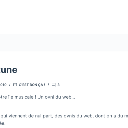
 tune
2010
C'EST BON ÇA !
3
tre île musicale ! Un ovni du web...
es qui viennent de nul part, des ovnis du web, dont on a du 
ée.