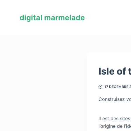
P
a
digital marmelade
s
s
e
r
a
u
c
Isle of
o
n
17 DÉCEMBRE 
t
e
Construisez vo
n
u
Il est des sit
l’origine de l’id