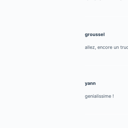
groussel
allez, encore un tru
yann
genialissime !