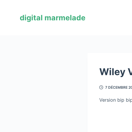
P
a
digital marmelade
s
s
e
r
a
u
c
Wiley 
o
n
7 DÉCEMBRE 2
t
e
Version bip bi
n
u