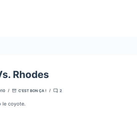
Vs. Rhodes
010
C'EST BON ÇA !
2
p le coyote.