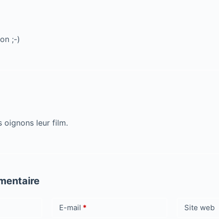
on ;-)
s oignons leur film.
mentaire
E-mail
*
Site web