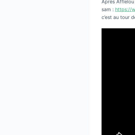
Après Afflelou
sam :
https://
c’est au tour d