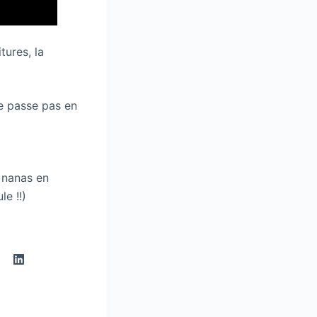
tures, la
e passe pas en
s nanas en
e !!)