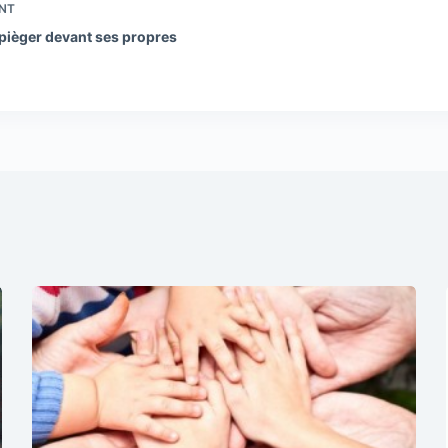
NT
 pièger devant ses propres