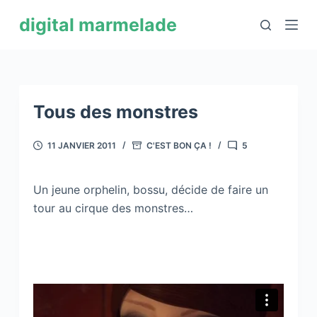
P
digital marmelade
a
s
s
e
r
Tous des monstres
a
u
11 JANVIER 2011
C'EST BON ÇA !
5
c
o
Un jeune orphelin, bossu, décide de faire un
n
tour au cirque des monstres…
t
e
n
u