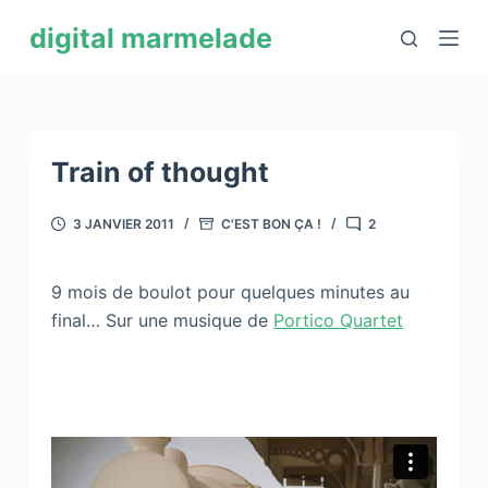
P
digital marmelade
a
s
s
e
r
Train of thought
a
u
3 JANVIER 2011
C'EST BON ÇA !
2
c
o
9 mois de boulot pour quelques minutes au
n
final… Sur une musique de
Portico Quartet
t
e
n
u