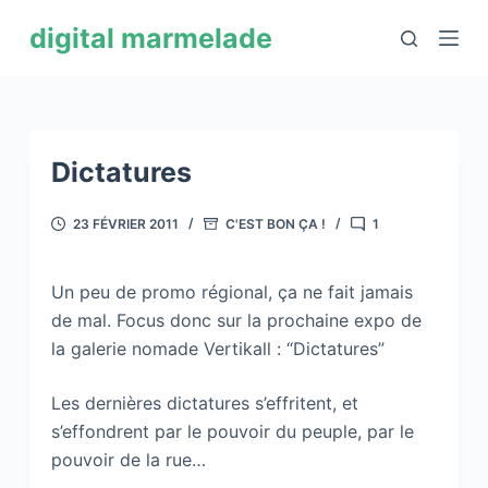
P
digital marmelade
a
s
s
e
r
Dictatures
a
u
23 FÉVRIER 2011
C'EST BON ÇA !
1
c
o
Un peu de promo régional, ça ne fait jamais
n
de mal. Focus donc sur la prochaine expo de
t
la galerie nomade Vertikall : “Dictatures”
e
n
Les dernières dictatures s’effritent, et
u
s’effondrent par le pouvoir du peuple, par le
pouvoir de la rue…