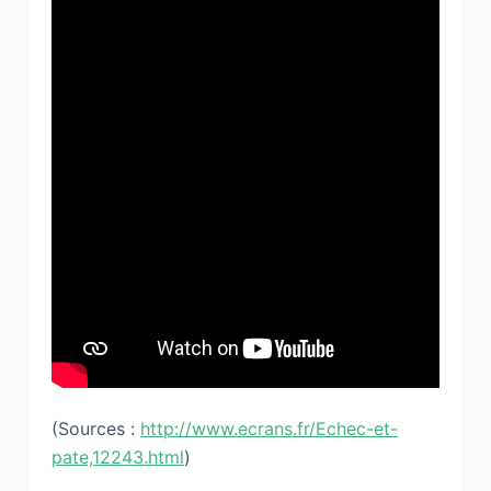
(Sources :
http://www.ecrans.fr/Echec-et-
pate,12243.html
)