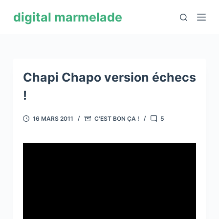
P
digital marmelade
a
s
s
e
r
Chapi Chapo version échecs
a
!
u
c
16 MARS 2011
C'EST BON ÇA !
5
o
n
t
e
n
u