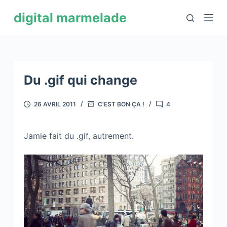
P
digital marmelade
a
s
s
e
r
Du .gif qui change
a
u
26 AVRIL 2011
C'EST BON ÇA !
4
c
o
Jamie fait du .gif, autrement.
n
t
e
n
u