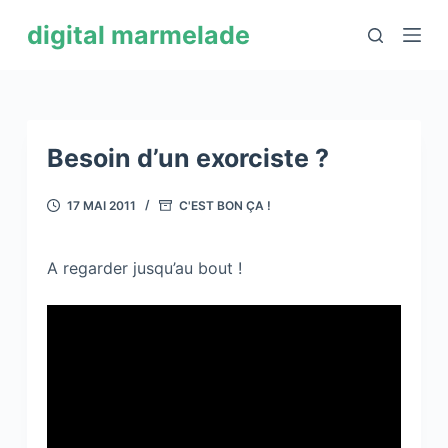
P
digital marmelade
a
s
s
e
r
Besoin d’un exorciste ?
a
u
17 MAI 2011
C'EST BON ÇA !
c
o
A regarder jusqu’au bout !
n
t
e
n
u