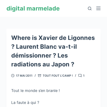
P
digital marmelade
a
s
s
e
r
Where is Xavier de Ligonnes
a
? Laurent Blanc va-t-il
u
démissionner ? Les
c
o
radiations au Japon ?
n
t
17 MAI 2011
TOUT FOUT L'CAMP !
1
e
n
Tout le monde s’en branle !
u
La faute à qui ?