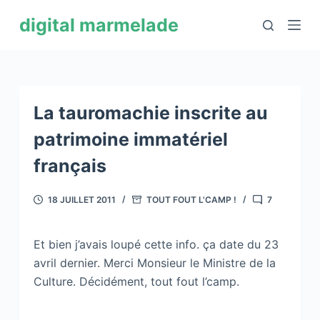
P
digital marmelade
a
s
s
e
r
La tauromachie inscrite au
a
patrimoine immatériel
u
français
c
o
18 JUILLET 2011
TOUT FOUT L'CAMP !
7
n
t
e
Et bien j’avais loupé cette info. ça date du 23
n
avril dernier. Merci Monsieur le Ministre de la
u
Culture. Décidément, tout fout l’camp.