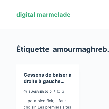
P
a
digital marmelade
s
s
e
r
a
Étiquette
amourmaghreb
u
c
o
n
Cessons de baiser à
t
droite à gauche…
e
n
8 JANVIER 2010
3
u
... pour bien finir, il faut
choisir. Les premiers sites