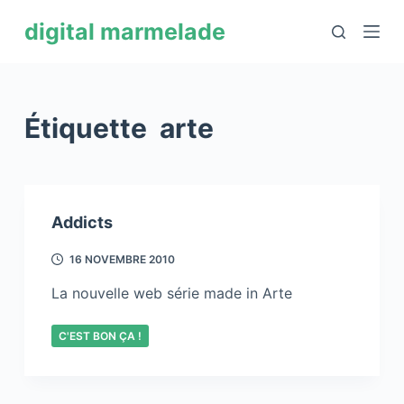
P
digital marmelade
a
s
s
e
Étiquette
arte
r
a
u
c
Addicts
o
n
16 NOVEMBRE 2010
t
La nouvelle web série made in Arte
e
n
C'EST BON ÇA !
u