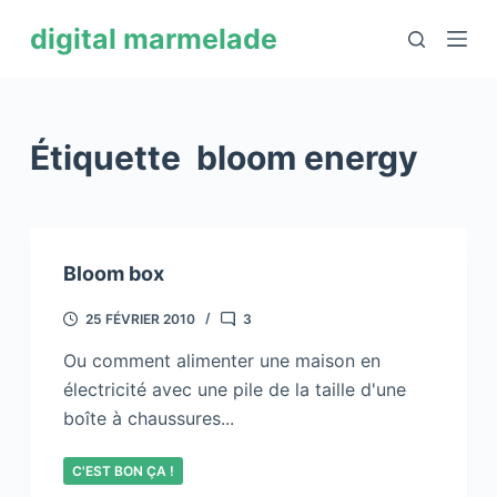
P
digital marmelade
a
s
s
e
Étiquette
bloom energy
r
a
u
c
Bloom box
o
n
25 FÉVRIER 2010
3
t
Ou comment alimenter une maison en
e
électricité avec une pile de la taille d'une
n
boîte à chaussures...
u
C'EST BON ÇA !