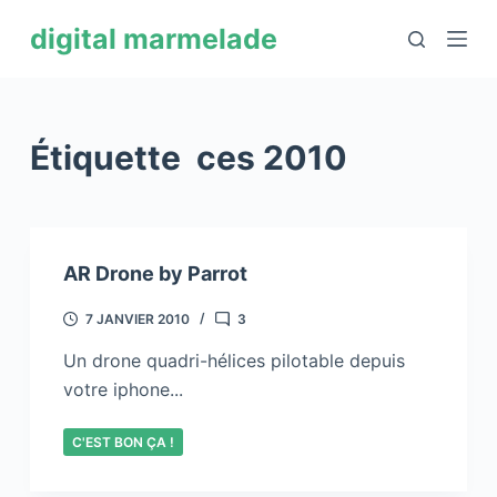
P
digital marmelade
a
s
s
e
Étiquette
ces 2010
r
a
u
c
AR Drone by Parrot
o
n
7 JANVIER 2010
3
t
Un drone quadri-hélices pilotable depuis
e
votre iphone...
n
u
C'EST BON ÇA !