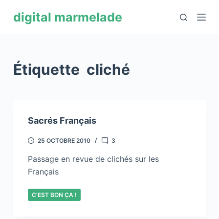
P
digital marmelade
a
s
s
e
Étiquette
cliché
r
a
u
c
Sacrés Français
o
n
25 OCTOBRE 2010
3
t
Passage en revue de clichés sur les
e
Français
n
u
C'EST BON ÇA !