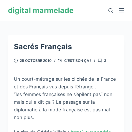
P
digital marmelade
a
s
s
e
r
Sacrés Français
a
u
25 OCTOBRE 2010
C'EST BON ÇA !
3
c
o
Un court-métrage sur les clichés de la France
n
et des Français vus depuis l’étranger.
t
“les femmes françaises ne s’épilent pas” non
e
mais qui a dit ça ? Le passage sur la
n
diplomatie à la mode française est pas mal
u
non plus.