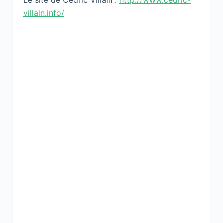
Le site de Cédric Villain :
http://www.cedric-
villain.info/