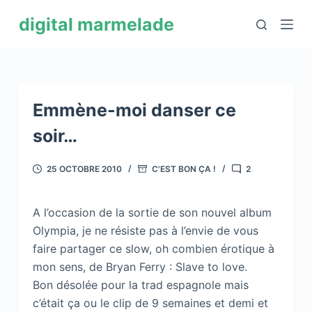
P
digital marmelade
a
s
s
e
r
Emmène-moi danser ce
a
soir…
u
c
25 OCTOBRE 2010
C'EST BON ÇA !
2
o
n
A l’occasion de la sortie de son nouvel album
t
Olympia, je ne résiste pas à l’envie de vous
e
faire partager ce slow, oh combien érotique à
n
mon sens, de Bryan Ferry : Slave to love.
u
Bon désolée pour la trad espagnole mais
c’était ça ou le clip de 9 semaines et demi et