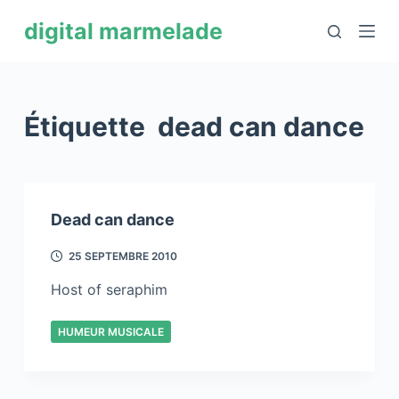
P
digital marmelade
a
s
s
e
Étiquette
dead can dance
r
a
u
c
Dead can dance
o
n
25 SEPTEMBRE 2010
t
Host of seraphim
e
n
HUMEUR MUSICALE
u