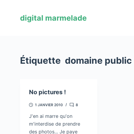
P
a
digital marmelade
s
s
e
r
a
Étiquette
domaine public
u
c
o
n
No pictures !
t
e
1 JANVIER 2010
8
n
u
J'en ai marre qu'on
m'interdise de prendre
des photos... Je paye