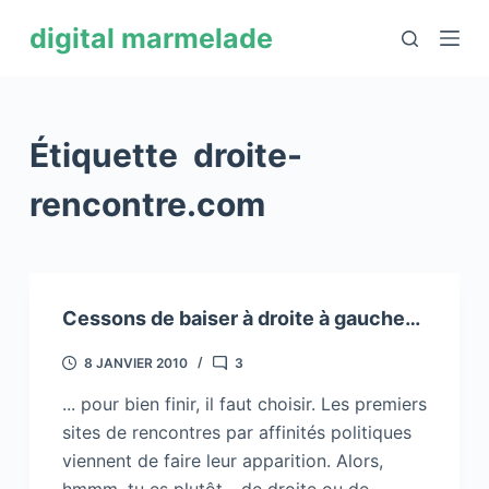
P
digital marmelade
a
s
s
e
Étiquette
droite-
r
a
rencontre.com
u
c
o
n
Cessons de baiser à droite à gauche…
t
e
8 JANVIER 2010
3
n
... pour bien finir, il faut choisir. Les premiers
u
sites de rencontres par affinités politiques
viennent de faire leur apparition. Alors,